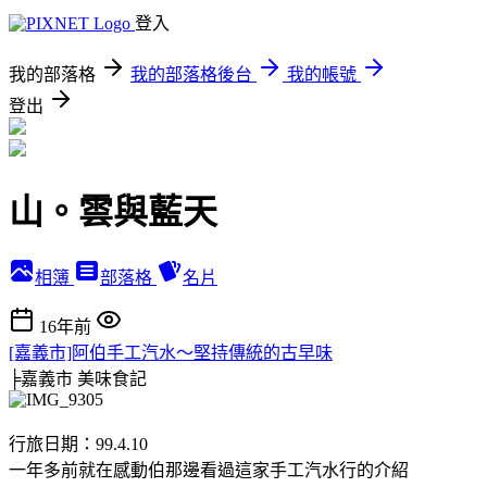
登入
我的部落格
我的部落格後台
我的帳號
登出
山。雲與藍天
相簿
部落格
名片
16年前
[嘉義市]阿伯手工汽水～堅持傳統的古早味
╞嘉義市
美味食記
行旅日期：99.4.10
一年多前就在感動伯那邊看過這家手工汽水行的介紹