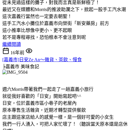
從未見過這樣的攤子，對我而言真是新鮮極了！
最近又在媒體和Morris的推波助瀾之下，掀起一股手工汽水潮
這次嘉義行當然也一定要去朝聖！
這手工汽水小攤位於嘉義市向榮街「新安藥房」前方
這小推車比想像中更小、更不起眼
若不是專程尋找，恐怕根本不會注意到呢
繼續閱讀
16年前
[嘉義市]日安Ze An～雜貨、茶飲、慢食
╞嘉義市
美味食記
週六Morris帶著我們一起走了一趟嘉義小旅行
就從我好喜歡的「日安」開始寫起吧^^
日安，位於嘉義市區小巷子的老屋內
原本專售生活雜貨，近期才轉型提供餐飲
店主跟這家店給人的感覺一樣，是一個好可愛的小女生
我們一行人湧入，可把人家忙壞了！（聽說當天原本還是店休