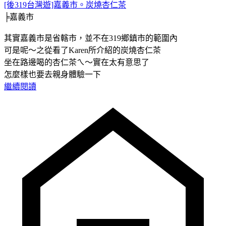
[後319台灣遊]嘉義市。炭燒杏仁茶
╞嘉義市
其實嘉義市是省轄市，並不在319鄉鎮市的範圍內
可是呢～之從看了Karen所介紹的炭燒杏仁茶
坐在路邊喝的杏仁茶ㄟ～實在太有意思了
怎麼樣也要去親身體驗一下
繼續閱讀