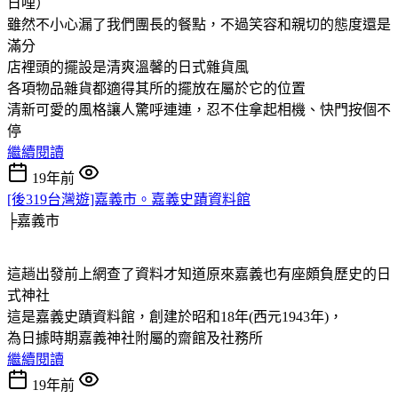
日哩）
雖然不小心漏了我們團長的餐點，不過笑容和親切的態度還是
滿分
店裡頭的擺設是清爽溫馨的日式雜貨風
各項物品雜貨都適得其所的擺放在屬於它的位置
清新可愛的風格讓人驚呼連連，忍不住拿起相機、快門按個不
停
繼續閱讀
19年前
[後319台灣遊]嘉義市。嘉義史蹟資料館
╞嘉義市
這趟出發前上網查了資料才知道原來嘉義也有座頗負歷史的日
式神社
這是嘉義史蹟資料館，創建於昭和18年(西元1943年)，
為日據時期嘉義神社附屬的齋館及社務所
繼續閱讀
19年前