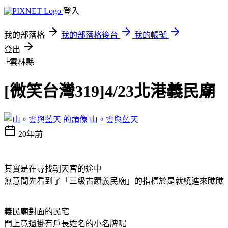
登入
我的部落格
我的部落格後台
我的帳號
登出
╘雲林縣
[微笑台灣319]4/23北港義民廟
山。雲與藍天
20年前
其實是在尋找朝天宮的途中
無意間先看到了「三級古蹟義民廟」的指標於是就繞進來瞧瞧
義民廟對面的民宅
門上竟還掛有戶長姓名的小名牌呢