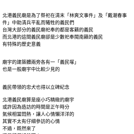
北港義民廟是為了祭祀在清末「林爽文事件」及「戴潮春事
件」中助清兵平亂而犧牲的義民們
台灣大部分的義民廟祀奉的都是客籍的義民
而北港的這間義民廟卻是少數祀奉閩南籍的義民
有特殊的歷史意義
廟宇的建築體兩旁各有一「義民塚」
也是一般廟宇中比較少見的
義民帶領的忠犬也得以立碑紀念
北港義民廟算是座小巧精緻的廟宇
或許因為造訪的時間是正午時分
氣候相當悶熱，讓人心情懶洋洋的
其實不太有仔細參訪的心情
不過，既然來了