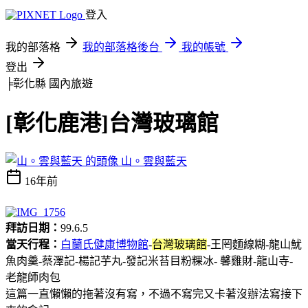
登入
我的部落格
我的部落格後台
我的帳號
登出
╞彰化縣
國內旅遊
[彰化鹿港]台灣玻璃館
山。雲與藍天
16年前
拜訪日期：
99.6.5
當天行程：
白蘭氏健康博物館
-
台灣玻璃館
-王罔麵線糊-龍山魷
魚肉羹-蔡澤記-楊記芋丸-發記米苔目粉粿冰- 馨雞財-龍山寺-
老龍師肉包
這篇一直懶懶的拖著沒有寫，不過不寫完又卡著沒辦法寫接下