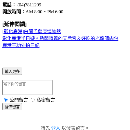
電話：
(04)7811299
開放時間：
AM 8:00 ~ PM 6:00
[延伸閱讀]
[彰化鹿港]白蘭氏健康博物館
彰化鹿港半日遊。熱鬧喧囂的天后宮＆好吃的老龍師肉包
鹿港王功外拍日記
載入更多
公開留言
私密留言
發佈留言
請先
登入
以發表留言。