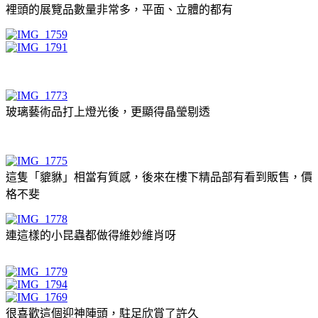
裡頭的展覽品數量非常多，平面、立體的都有
玻璃藝術品打上燈光後，更顯得晶瑩剔透
這隻「貔貅」相當有質感，後來在樓下精品部有看到販售，價
格不斐
連這樣的小昆蟲都做得維妙維肖呀
很喜歡這個迎神陣頭，駐足欣賞了許久