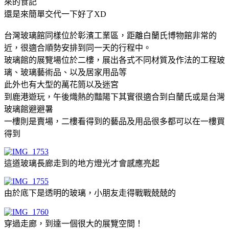
來的食記
還是來簡單交代一下好了XD
台灣玻璃館同樣位於彰濱工業區，距離白蘭氏博物館非常的
近，很適合順勢安排到同一天的行程中。
玻璃館的展覽場位於二樓，展出各式不同材質及作法的工程玻
璃、玻璃藝術品、以及居家用品等
此外也有大型的萬花筒以及迷宮
到鹿港遊玩，午後熾熱的豔陽下其實很適合到白蘭氏或是台灣
玻璃館避避暑
一樓則是賣場，二樓看得到的藝品及用品很多都可以在一樓買
得到
這道玻璃長廊走到的地方燈光才會感應亮起
由於底下是透明的玻璃，小朋友走得戰戰兢兢的
穿過走廊，到達一個很大的展覽空間！